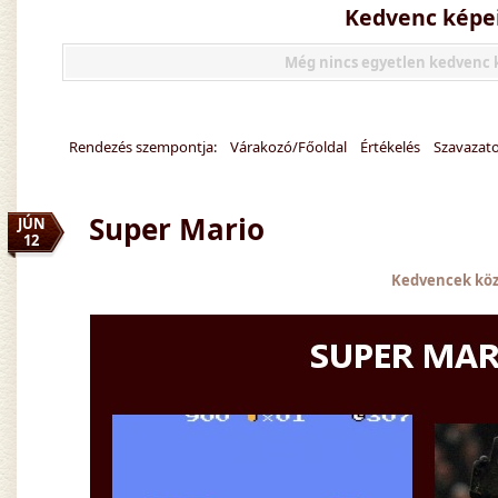
Kedvenc képe
Még nincs egyetlen kedvenc
Rendezés szempontja:
Várakozó/Főoldal
Értékelés
Szavazat
Super Mario
JÚN
12
Kedvencek kö