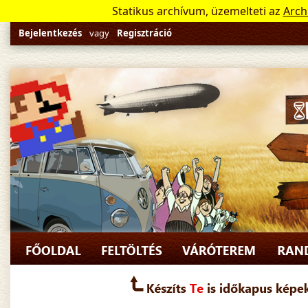
Statikus archívum, üzemelteti az
Arch
Bejelentkezés
vagy
Regisztráció