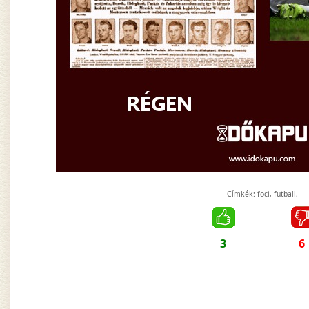
Címkék:
foci
,
futball
,
3
6