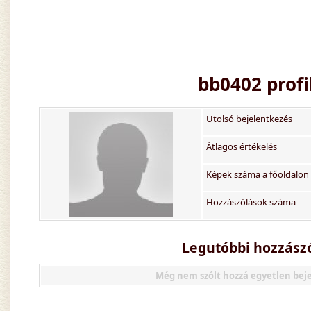
bb0402
profi
Utolsó bejelentkezés
Átlagos értékelés
Képek száma a főoldalon
Hozzászólások száma
Legutóbbi hozzászó
Még nem szólt hozzá egyetlen bej