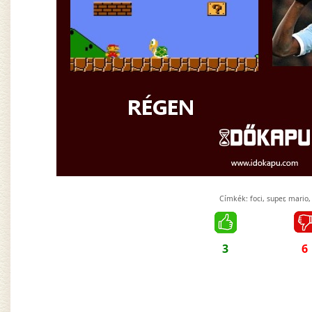
Címkék:
foci
,
super
,
mario
,
3
6