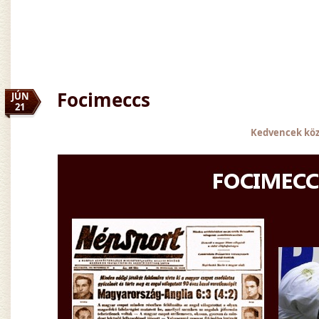
Focimeccs
JÚN
21
Kedvencek kö