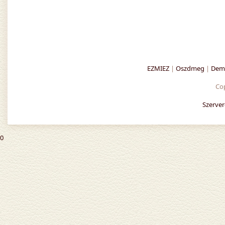
EZMIEZ
|
Oszdmeg
|
Demo
Co
Szerver
0