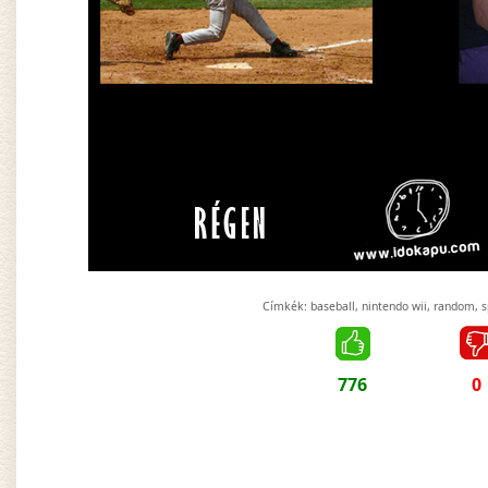
Címkék:
baseball
,
nintendo wii
,
random
,
s
776
0