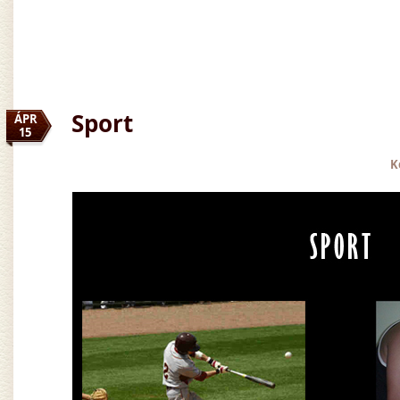
Sport
ÁPR
15
K