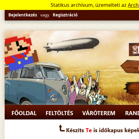
Statikus archívum, üzemelteti az
Arch
Bejelentkezés
vagy
Regisztráció