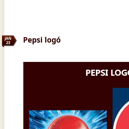
Pepsi logó
JAN
23