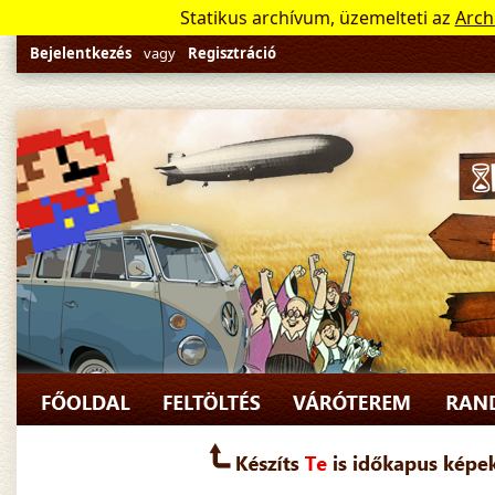
Statikus archívum, üzemelteti az
Arch
Bejelentkezés
vagy
Regisztráció