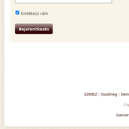
Emlékezz rám
EZMIEZ
|
Oszdmeg
|
Demo
Co
Szerver