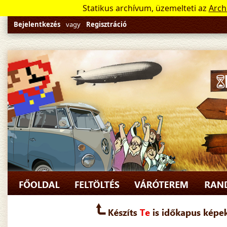
Statikus archívum, üzemelteti az
Arch
Bejelentkezés
vagy
Regisztráció