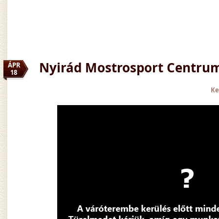
Nyirád Mostrosport Centru
ÁPR
18
Ke