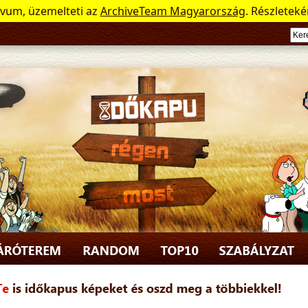
ívum, üzemelteti az
ArchiveTeam Magyarország
. Részleteké