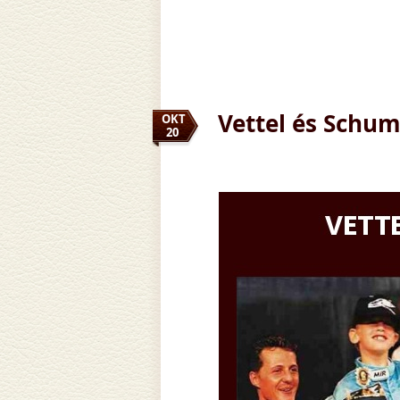
Vettel és Schu
OKT
20