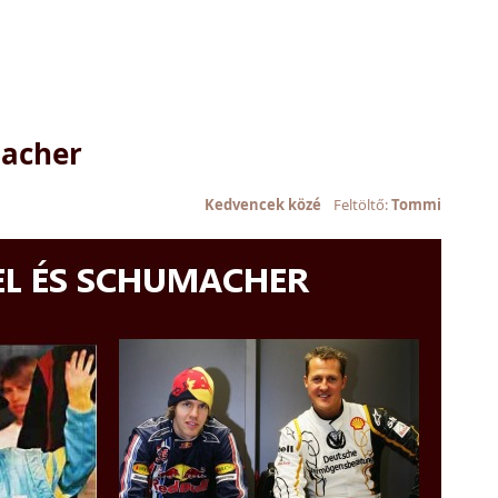
macher
Kedvencek közé
Feltöltő:
Tommi