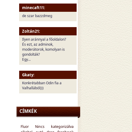
minecaft11:
de szar bazzdmeg
Zoltán21:
Ilyen aránnyal a főoldalon?
És ezt, az adminok,
moderátorok, komolyan is
gondolták?
Egy...
Gkaty:
Konkrétabban Odin fia a
Valhallából)))
CÍMKÉK
Fluor
Nincs kategorizálva