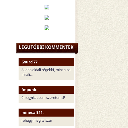
LEGUTÓBBI KOMMENTEK
Gyurci77:
A jobb oldali régebbi, mint a bal
oldali...
fmpunk:
én egyiket sem szeretem :P
minecaft11:
rohagy meg te szar