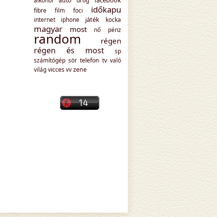
facebook
alkohol
autó
drog
időkapu
fibre
film
foci
játék
internet
iphone
kocka
magyar
most
nő
pénz
random
régen
régen és most
sp
számítógép
sör
telefon
tv
való
világ
vicces
vv
zene