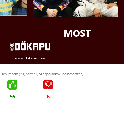
,
schumacher
,
f1
,
forma1
,
világbajnokok
,
németország
,
56
6