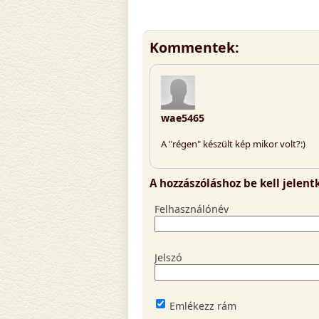
Kommentek:
wae5465
A "régen" készült kép mikor volt?:)
A hozzászóláshoz be kell jelen
Felhasználónév
Jelszó
Emlékezz rám